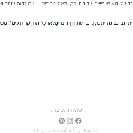
 שלי היא לא לייצר עוד בית יפה, אלא ליצור בית שיש בו זהות, עומק ואו
ָיִת, וּבִתְבוּנָה יִתְכּוֹנָן, וּבְדַעַת חֲדָרִים יִמָּלְאוּ כָּל הוֹן יָקָר וְנָעִים".
שאלות נפוצות
© All rights reserved to Tuvya Panfil