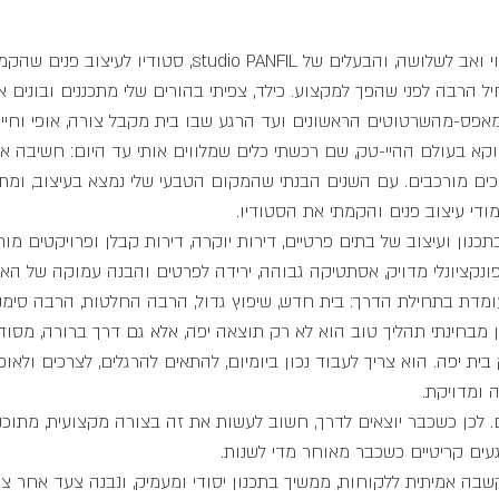
studio PANFIL, סטודיו לעיצוב פנים שהקמתי בשנת 2010.
ל הרבה לפני שהפך למקצוע. כילד, צפיתי בהורים שלי מתכננים ובונים א
אפס-מהשרטוטים הראשונים ועד הרגע שבו בית מקבל צורה, אופי וחיים
א בעולם ההיי-טק, שם רכשתי כלים שמלווים אותי עד היום: חשיבה אנלי
יכים מורכבים. עם השנים הבנתי שהמקום הטבעי שלי נמצא בעיצוב, ומת
ודי עיצוב פנים והקמתי את הסטודיו.
 אני מתמחה בתכנון ועיצוב של בתים פרטיים, דירות יוקרה, דירות קבלן ופרויקטים מ
ונקציונלי מדויק, אסתטיקה גבוהה, ירידה לפרטים והבנה עמוקה של האנ
מדת בתחילת הדרך: בית חדש, שיפוץ גדול, הרבה החלטות, הרבה סימני
 מבחינתי תהליך טוב הוא לא רק תוצאה יפה, אלא גם דרך ברורה, מסודר
ית יפה. הוא צריך לעבוד נכון ביומיום, להתאים להרגלים, לצרכים ולאופי
ה ומדויקת.
ם. לכן כשכבר יוצאים לדרך, חשוב לעשות את זה בצורה מקצועית, מתוכנ
געים קריטיים כשכבר מאוחר מדי לשנות.
בה אמיתית ללקוחות, ממשיך בתכנון יסודי ומעמיק, ונבנה צעד אחר צע