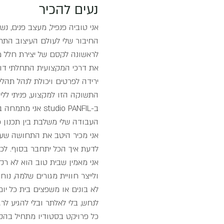
נעים להכיר
אני טוביה פנפיל, מעצב פנים, נשוי ואב לשלושה, והבעלים של 
החיבור שלי לעולם העיצוב התחי
לראשונה לקסם של יצירת חלל מ
את דרכי המקצועית התחלתי דווק
ירידה לפרטים ויכולת לנהל תהל
התשוקה הזו למקצוע, פניתי ללימ
ב-studio PANFIL
העבודה שלי משלבת בין תכנון פ
אני מכיר היטב את התחושה שעו
לדעת איך הכל יתחבר בסוף. לכן
אני מאמין שבית טוב הוא לא רק ב
ולייצר חוויית מגורים שלמה, נוח
לא בונים או משפצים בית כל יו
לנחש, בלי לאלתר ובלי להגיע לר
כל פרויקט בסטודיו מתחיל בהקש