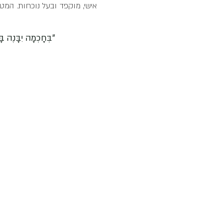
אישי, מוקפד ובעל נוכחות. המטרה
"בְּחָכְמָה יִבָּנֶה בּ