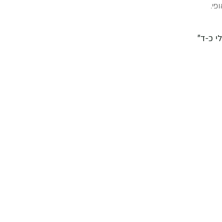
פי.
 משלי כ-ד"