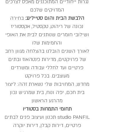
נגרות ייחודיים המתוכננים מאפס לצרכים
המדויקים שלכם
הלבשת הבית והום סטיילינג:
בחירה
נכונה של ריהוט, טקסטיל, אקססוריז
ושילובי חומרים שנותנים לבית את האופי
והחמימות שלו
לאורך השנים הובלנו בהצלחה מגוון רחב
של פרויקטים, מדירות פנטהאוז ובתים
פרטיים ועד לחללי עבודה ומשרדים
מעוצבים. בכל פרויקט
מחדש, המחויבות שלי נשארת זהה: ליצור
בית חכם, יפה ונוח, בית שמרגיש נכון
מהרגע הראשון
תחומי התמחות בסטודיו
studio PANFIL תכנון ועיצוב פנים לבתים
פרטיים, דירות קבלן, דירות יוקרה